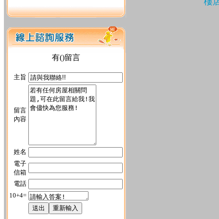
樓
有()留言
主旨
留言
內容
姓名
電子
信箱
電話
10+4=