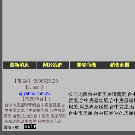
最新消息
關於我們
開發商機
銷售商機
【電 話】:0938525129
【E-mail】:
@yahoo.com.tw
公司地圖台中市房屋聯賣網,台
【營業項目】:
賣屋,台中房屋售屋,台中房屋購屋
台中市房屋聯賣網,台中房屋買屋,台
房屋,房屋專家房屋,台中買屋,台
中房屋賣屋,台中房屋售屋,台中房屋
台中市房屋,台中房屋仲介,房屋
購屋,自售,法拍屋,台中房屋,房屋專家
東森房屋,台中買屋,台中買房子,台 ...
累積人數：