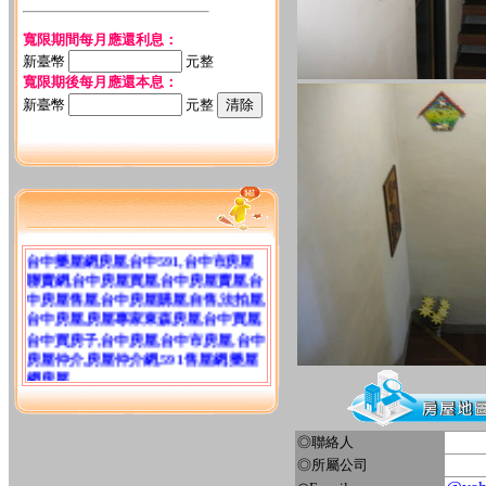
寬限期間每月應還利息：
新臺幣
元整
寬限期後每月應還本息：
新臺幣
元整
台中樂屋網房屋,台中591,台中市房屋
聯賣網,台中房屋買屋,台中房屋賣屋,台
中房屋售屋,台中房屋購屋,自售,法拍屋,
台中房屋,房屋專家東森房屋,台中買屋,
台中買房子,台中房屋,台中市房屋, 台中
房屋仲介,房屋仲介網,591售屋網,樂屋
網房屋
◎聯絡人
◎所屬公司