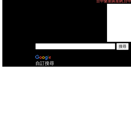
台中樂屋購屋網,台
自訂搜尋