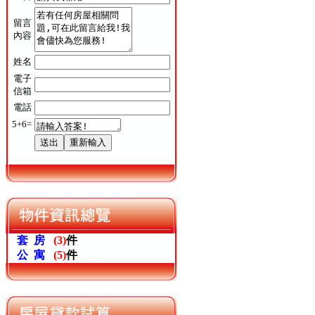
留言
內容
姓名
電子
信箱
電話
5+6=
套 房
(3)
件
公 寓
(5)
件