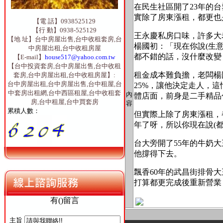
在民生社區開了23年的
實除了房東漲租，都更也
【電 話】0938525129
【行 動】0938-525129
王永慶私房口味，許多大
【地 址】台中房屋出售,台中收租套房,台
楊國初：「現在你說(生
中房屋出租,台中收租房屋
都不錯的話，沒什麼改變
【E-mail】
house517@yahoo.com.tw
【台中投資套房,台中房屋出售,台中收租
租金成本難負擔，老闆楊
套房,台中房屋出租,台中收租房屋】:
台中房屋出租,台中房屋出售,台中租屋,台
25%，讓他決定走人，這
中套房出租網,台中西區租屋,台中收租套
內
體店面，前身是二手精品包
房,台中租屋,台中買套房
容
累積人數：
但實際上除了房東漲租，
年了呀，所以你現在說(
台大旁開了55年的牛奶
他撐得下去。
飄香60年的武昌街排骨
打算都更完成後重新營業
有()留言
主旨