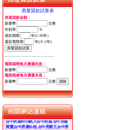
房屋貸款試算表
房屋貸款金額：
新臺幣
元整
年利率
％
借款期限
年(1-30年）
還款寬限期
年(０-2年)
寬限期間每月應還利息：
新臺幣
元整
寬限期後每月應還本息：
新臺幣
元整
台中房屋出租,台中房屋出售,台中租屋,
台中買套房,台中租屋網,台中投資套房,
台中租屋,台中租屋資訊,台中收租套房,
台中房屋仲介網,大台中房屋,台中房屋
買賣,台中房屋出租,台中房屋王,台中房