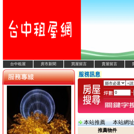
台中租屋
房市新聞
買屋留言
賣屋留言
~
本站推薦 本站網址
推薦物件