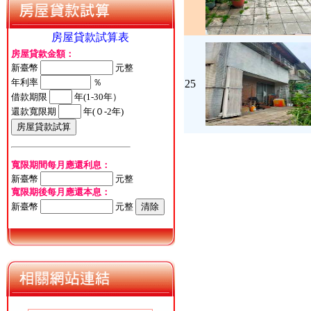
房屋貸款試算表
房屋貸款金額：
新臺幣
元整
年利率
％
25
借款期限
年(1-30年）
還款寬限期
年(０-2年)
寬限期間每月應還利息：
新臺幣
元整
寬限期後每月應還本息：
新臺幣
元整