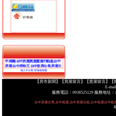
台中房屋出租,台中房屋出售,台中租屋,
台中買套房,台中租屋網,台中投資套房,
台中租屋,台中租屋資訊,台中收租套房,
台中房屋仲介網,大台中房屋,台中房屋
買賣,台中房屋出租,台中房屋王,台中房
屋仲介,台中房屋樂天資訊,台中房屋逢
甲商圈,台中房屋買屋賣屋不動產,台中
房屋,台中房地王,台中套房出售,房屋大
台中房屋,台中租屋,台中房屋網,大台中
個人不分類 部落格聯盟
房屋網,台中房屋網,台中房屋,台中租屋
房屋,台中租屋,台中房屋出租,台中租屋
【
房市新聞
】【
買屋留言
】【
賣屋留言
】【
網,台中租屋資訊,台中租屋,大台中租屋,
E-mai
台中租屋, 台中租屋網,奇集集台中租屋,
台中租屋網 ,台中租屋,台中租屋通
服務電話：0938525129 服務
台中房屋出售,台中租屋,台中房屋出租,台中租屋台中租